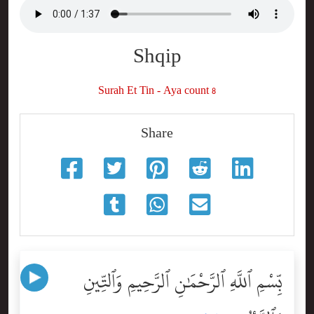
Shqip
Surah Et Tin - Aya count 8
Share
بِّسْمِ ٱللَّهِ ٱلرَّحْمَٰنِ ٱلرَّحِيمِ وَٱلتِّينِ