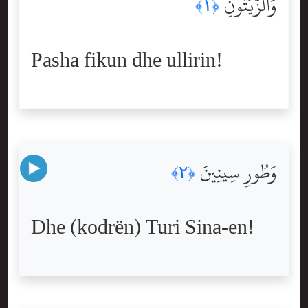
وَٱلزَّيْتُونِ
﴿١﴾
Pasha fikun dhe ullirin!
وَطُورِ سِينِينَ
﴿٢﴾
Dhe (kodrën) Turi Sina-en!