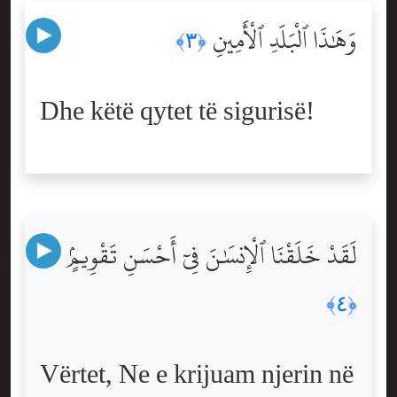
وَهَٰذَا ٱلْبَلَدِ ٱلْأَمِينِ
﴿٣﴾
Dhe këtë qytet të sigurisë!
لَقَدْ خَلَقْنَا ٱلْإِنسَٰنَ فِىٓ أَحْسَنِ تَقْوِيمٍۢ
﴿٤﴾
Vërtet, Ne e krijuam njerin në