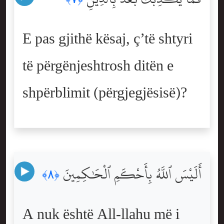
E pas gjithë kësaj, ç’të shtyri
të përgënjeshtrosh ditën e
shpërblimit (përgjegjësisë)?
أَلَيْسَ ٱللَّهُ بِأَحْكَمِ ٱلْحَٰكِمِينَ
﴿٨﴾
A nuk është All-llahu më i