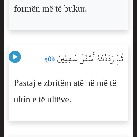
formën më të bukur.
ثُمَّ رَدَدْنَٰهُ أَسْفَلَ سَٰفِلِينَ
﴿٥﴾
Pastaj e zbritëm atë në më të
ultin e të ultëve.