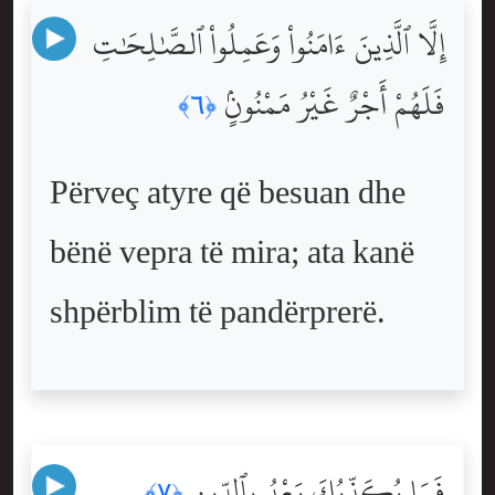
إِلَّا ٱلَّذِينَ ءَامَنُواْ وَعَمِلُواْ ٱلصَّٰلِحَٰتِ
فَلَهُمْ أَجْرٌ غَيْرُ مَمْنُونٍۢ
﴿٦﴾
Përveç atyre që besuan dhe
bënë vepra të mira; ata kanë
shpërblim të pandërprerë.
فَمَا يُكَذِّبُكَ بَعْدُ بِٱلدِّينِ
﴿٧﴾