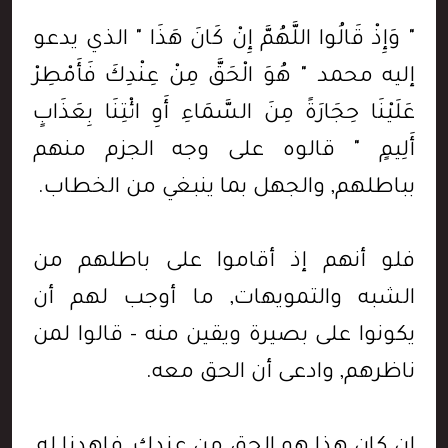
" وَإِذْ قَالُوا اللَّهُمَّ إِنْ كَانَ هَذَا " الذي يدعو
إليه محمد " هُوَ الْحَقَّ مِنْ عِنْدِكَ فَأَمْطِرْ
عَلَيْنَا حِجَارَةً مِنَ السَّمَاءِ أَوِ ائْتِنَا بِعَذَابٍ
أَلِيمٍ " قالوه على وجه الجزم منهم
بباطلهم, والجهل بما ينبغي من الخطاب.
فلو أنهم إذ أقاموا على باطلهم من
الشبه والتمويهات, ما أوجب لهم أن
يكونوا على بصيرة ويقين منه - قالوا لمن
ناظرهم, وادعى أن الحق معه.
إن كان هذا هو الحق من عندك, فاهدنا له,