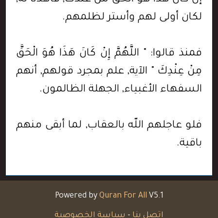
لكان أولى لهم وأستر لظلمهم.
فمنذ قالوا: " اللَّهُمَّ إِنْ كَانَ هَذَا هُوَ الْحَقَّ
مِنْ عِنْدِكَ " الآية, علم بمجرد قولهم, أنهم
السفهاء الأغبياء, الجهلة الظالمون.
فلو عاجلهم اللّه بالعقاب, لما أبقى منهم
باقية.
Powered by
Quran For All
V5.1
اتصل بنا
-
سياسة الخصوصية