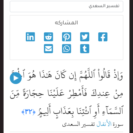
المشاركه
وَإِذْ قَالُواْ ٱللَّهُمَّ إِن كَانَ هَٰذَا هُوَ ٱلْحَقَّ
مِنْ عِندِكَ فَأَمْطِرْ عَلَيْنَا حِجَارَةًۭ مِّنَ
ٱلسَّمَآءِ أَوِ ٱئْتِنَا بِعَذَابٍ أَلِيمٍۢ
﴿٣٢﴾
سورة
الأنفال
تفسير السعدي