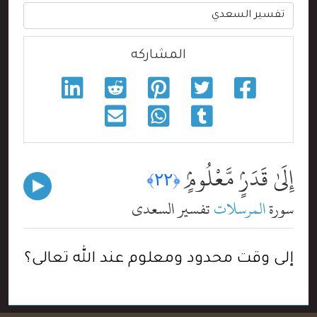
المشاركه
إِلَىٰ قَدَرٍۢ مَّعْلُومٍۢ
﴿٢٢﴾
سورة
المرسلات
تفسير السعدي
إلى وقت محدود ومعلوم عند الله تعالى؟