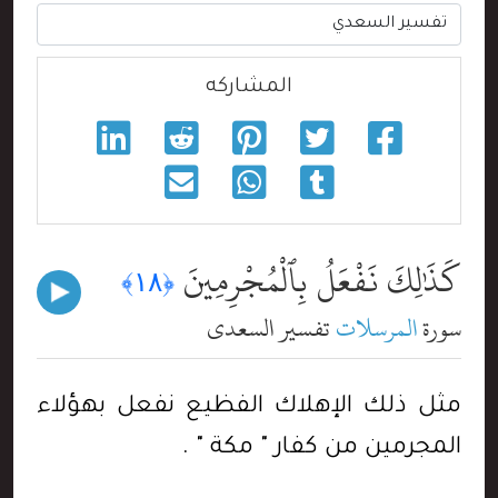
المشاركه
كَذَٰلِكَ نَفْعَلُ بِٱلْمُجْرِمِينَ
﴿١٨﴾
سورة
المرسلات
تفسير السعدي
مثل ذلك الإهلاك الفظيع نفعل بهؤلاء
المجرمين من كفار " مكة " .