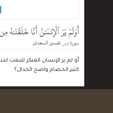
أَوَلَمْ يَرَ ٱلْإِنسَٰنُ أَنَّا خَلَقْنَٰهُ مِن
سورة
يس
تفسير السعدي
أو لم ير الإنسان المنكر للبعث اب
كثير الخصام واضح الجدال؟