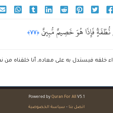
 نُّطْفَةٍۢ فَإِذَا هُوَ خَصِيمٌۭ مُّبِينٌۭ
﴿٧٧﴾
تداء خلقه فيستدل به على معاده, أنا خلقناه من ن
Powered by
Quran For All
V5.1
اتصل بنا
-
سياسة الخصوصية