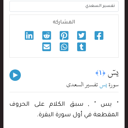
المشاركه
يسٓ
﴿١﴾
سورة
يس
تفسير السعدي
" يس " , سبق الكلام على الحروف
المقطعة في أول سورة البقرة.