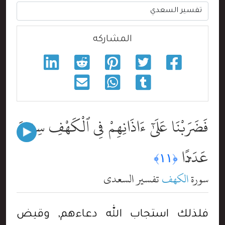
المشاركه
فَضَرَبْنَا عَلَىٰٓ ءَاذَانِهِمْ فِى ٱلْكَهْفِ سِنِينَ
عَدَدًۭا
﴿١١﴾
سورة
الكهف
تفسير السعدي
فلذلك استجاب الله دعاءهم, وقيض