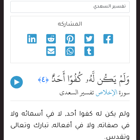
المشاركه
وَلَمْ يَكُن لَّهُۥ كُفُوًا أَحَدٌۢ
﴿٤﴾
سورة
الإخلاص
تفسير السعدي
ولم يكن له كفوا أحد, لا في أسمائه ولا
في صفاته, ولا في أفعاله, تبارك وتعالى
وتقدس.