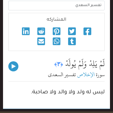
المشاركه
لَمْ يَلِدْ وَلَمْ يُولَدْ
﴿٣﴾
سورة
الإخلاص
تفسير السعدي
ليس له ولد ولا والد ولا صاحبة.