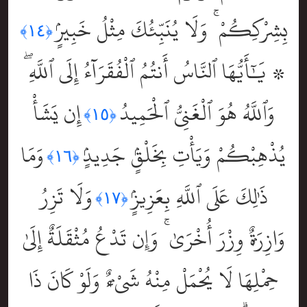
بِشِرْكِكُمْ ۚ وَلَا يُنَبِّئُكَ مِثْلُ خَبِيرٍۢ
﴿١٤﴾
۞ يَٰٓأَيُّهَا ٱلنَّاسُ أَنتُمُ ٱلْفُقَرَآءُ إِلَى ٱللَّهِ ۖ
وَٱللَّهُ هُوَ ٱلْغَنِىُّ ٱلْحَمِيدُ
إِن يَشَأْ
﴿١٥﴾
يُذْهِبْكُمْ وَيَأْتِ بِخَلْقٍۢ جَدِيدٍۢ
وَمَا
﴿١٦﴾
ذَٰلِكَ عَلَى ٱللَّهِ بِعَزِيزٍۢ
وَلَا تَزِرُ
﴿١٧﴾
وَازِرَةٌۭ وِزْرَ أُخْرَىٰ ۚ وَإِن تَدْعُ مُثْقَلَةٌ إِلَىٰ
حِمْلِهَا لَا يُحْمَلْ مِنْهُ شَىْءٌۭ وَلَوْ كَانَ ذَا