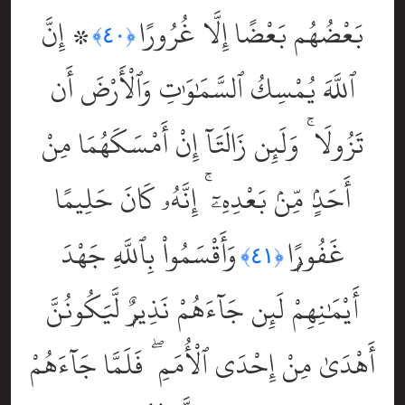
بَعْضُهُم بَعْضًا إِلَّا غُرُورًا
۞ إِنَّ
﴿٤٠﴾
ٱللَّهَ يُمْسِكُ ٱلسَّمَٰوَٰتِ وَٱلْأَرْضَ أَن
تَزُولَا ۚ وَلَئِن زَالَتَآ إِنْ أَمْسَكَهُمَا مِنْ
أَحَدٍۢ مِّنۢ بَعْدِهِۦٓ ۚ إِنَّهُۥ كَانَ حَلِيمًا
غَفُورًۭا
وَأَقْسَمُواْ بِٱللَّهِ جَهْدَ
﴿٤١﴾
أَيْمَٰنِهِمْ لَئِن جَآءَهُمْ نَذِيرٌۭ لَّيَكُونُنَّ
أَهْدَىٰ مِنْ إِحْدَى ٱلْأُمَمِ ۖ فَلَمَّا جَآءَهُمْ