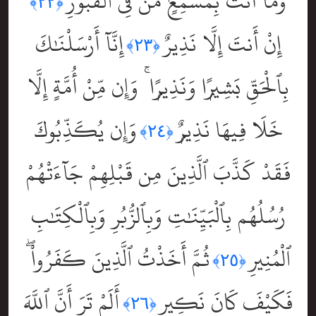
وَمَآ أَنتَ بِمُسْمِعٍۢ مَّن فِى ٱلْقُبُورِ
﴿٢٢﴾
إِنْ أَنتَ إِلَّا نَذِيرٌ
إِنَّآ أَرْسَلْنَٰكَ
﴿٢٣﴾
بِٱلْحَقِّ بَشِيرًۭا وَنَذِيرًۭا ۚ وَإِن مِّنْ أُمَّةٍ إِلَّا
خَلَا فِيهَا نَذِيرٌۭ
وَإِن يُكَذِّبُوكَ
﴿٢٤﴾
فَقَدْ كَذَّبَ ٱلَّذِينَ مِن قَبْلِهِمْ جَآءَتْهُمْ
رُسُلُهُم بِٱلْبَيِّنَٰتِ وَبِٱلزُّبُرِ وَبِٱلْكِتَٰبِ
ٱلْمُنِيرِ
ثُمَّ أَخَذْتُ ٱلَّذِينَ كَفَرُواْ ۖ
﴿٢٥﴾
فَكَيْفَ كَانَ نَكِيرِ
أَلَمْ تَرَ أَنَّ ٱللَّهَ
﴿٢٦﴾