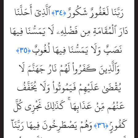
رَبَّنَا لَغَفُورٌۭ شَكُورٌ
ٱلَّذِىٓ أَحَلَّنَا
﴿٣٤﴾
دَارَ ٱلْمُقَامَةِ مِن فَضْلِهِۦ لَا يَمَسُّنَا فِيهَا
نَصَبٌۭ وَلَا يَمَسُّنَا فِيهَا لُغُوبٌۭ
﴿٣٥﴾
وَٱلَّذِينَ كَفَرُواْ لَهُمْ نَارُ جَهَنَّمَ لَا
يُقْضَىٰ عَلَيْهِمْ فَيَمُوتُواْ وَلَا يُخَفَّفُ
عَنْهُم مِّنْ عَذَابِهَا ۚ كَذَٰلِكَ نَجْزِى كُلَّ
كَفُورٍۢ
وَهُمْ يَصْطَرِخُونَ فِيهَا رَبَّنَآ
﴿٣٦﴾