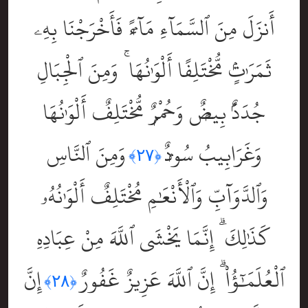
أَنزَلَ مِنَ ٱلسَّمَآءِ مَآءًۭ فَأَخْرَجْنَا بِهِۦ
ثَمَرَٰتٍۢ مُّخْتَلِفًا أَلْوَٰنُهَا ۚ وَمِنَ ٱلْجِبَالِ
جُدَدٌۢ بِيضٌۭ وَحُمْرٌۭ مُّخْتَلِفٌ أَلْوَٰنُهَا
وَغَرَابِيبُ سُودٌۭ
وَمِنَ ٱلنَّاسِ
﴿٢٧﴾
وَٱلدَّوَآبِّ وَٱلْأَنْعَٰمِ مُخْتَلِفٌ أَلْوَٰنُهُۥ
كَذَٰلِكَ ۗ إِنَّمَا يَخْشَى ٱللَّهَ مِنْ عِبَادِهِ
ٱلْعُلَمَٰٓؤُاْ ۗ إِنَّ ٱللَّهَ عَزِيزٌ غَفُورٌ
إِنَّ
﴿٢٨﴾