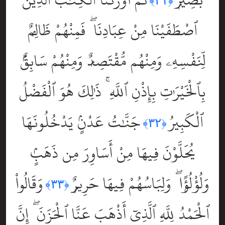
﴿٣١﴾
ٱصْطَفَيْنَا مِنْ عِبَادِنَا ۖ فَمِنْهُمْ ظَالِمٌۭ
لِّنَفْسِهِۦ وَمِنْهُم مُّقْتَصِدٌۭ وَمِنْهُمْ سَابِقٌۢ
بِٱلْخَيْرَٰتِ بِإِذْنِ ٱللَّهِ ۚ ذَٰلِكَ هُوَ ٱلْفَضْلُ
ٱلْكَبِيرُ
جَنَّٰتُ عَدْنٍۢ يَدْخُلُونَهَا
﴿٣٢﴾
يُحَلَّوْنَ فِيهَا مِنْ أَسَاوِرَ مِن ذَهَبٍۢ
وَلُؤْلُؤًۭا ۖ وَلِبَاسُهُمْ فِيهَا حَرِيرٌۭ
وَقَالُواْ
﴿٣٣﴾
ٱلْحَمْدُ لِلَّهِ ٱلَّذِىٓ أَذْهَبَ عَنَّا ٱلْحَزَنَ ۖ إِنَّ