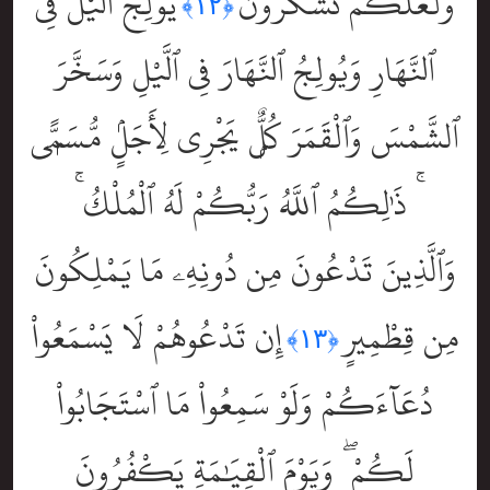
وَلَعَلَّكُمْ تَشْكُرُونَ
يُولِجُ ٱلَّيْلَ فِى
﴿١٢﴾
ٱلنَّهَارِ وَيُولِجُ ٱلنَّهَارَ فِى ٱلَّيْلِ وَسَخَّرَ
ٱلشَّمْسَ وَٱلْقَمَرَ كُلٌّۭ يَجْرِى لِأَجَلٍۢ مُّسَمًّۭى
ۚ ذَٰلِكُمُ ٱللَّهُ رَبُّكُمْ لَهُ ٱلْمُلْكُ ۚ
وَٱلَّذِينَ تَدْعُونَ مِن دُونِهِۦ مَا يَمْلِكُونَ
مِن قِطْمِيرٍ
إِن تَدْعُوهُمْ لَا يَسْمَعُواْ
﴿١٣﴾
دُعَآءَكُمْ وَلَوْ سَمِعُواْ مَا ٱسْتَجَابُواْ
لَكُمْ ۖ وَيَوْمَ ٱلْقِيَٰمَةِ يَكْفُرُونَ