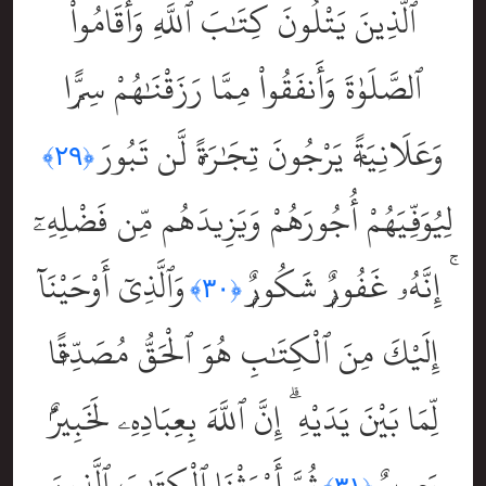
ٱلَّذِينَ يَتْلُونَ كِتَٰبَ ٱللَّهِ وَأَقَامُواْ
ٱلصَّلَوٰةَ وَأَنفَقُواْ مِمَّا رَزَقْنَٰهُمْ سِرًّۭا
وَعَلَانِيَةًۭ يَرْجُونَ تِجَٰرَةًۭ لَّن تَبُورَ
﴿٢٩﴾
لِيُوَفِّيَهُمْ أُجُورَهُمْ وَيَزِيدَهُم مِّن فَضْلِهِۦٓ
ۚ إِنَّهُۥ غَفُورٌۭ شَكُورٌۭ
وَٱلَّذِىٓ أَوْحَيْنَآ
﴿٣٠﴾
إِلَيْكَ مِنَ ٱلْكِتَٰبِ هُوَ ٱلْحَقُّ مُصَدِّقًۭا
لِّمَا بَيْنَ يَدَيْهِ ۗ إِنَّ ٱللَّهَ بِعِبَادِهِۦ لَخَبِيرٌۢ
بَصِيرٌۭ
ثُمَّ أَوْرَثْنَا ٱلْكِتَٰبَ ٱلَّذِينَ