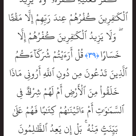
ٱلْكَٰفِرِينَ كُفْرُهُمْ عِندَ رَبِّهِمْ إِلَّا مَقْتًۭا
ۖ وَلَا يَزِيدُ ٱلْكَٰفِرِينَ كُفْرُهُمْ إِلَّا
خَسَارًۭا
قُلْ أَرَءَيْتُمْ شُرَكَآءَكُمُ
﴿٣٩﴾
ٱلَّذِينَ تَدْعُونَ مِن دُونِ ٱللَّهِ أَرُونِى مَاذَا
خَلَقُواْ مِنَ ٱلْأَرْضِ أَمْ لَهُمْ شِرْكٌۭ فِى
ٱلسَّمَٰوَٰتِ أَمْ ءَاتَيْنَٰهُمْ كِتَٰبًۭا فَهُمْ عَلَىٰ
بَيِّنَتٍۢ مِّنْهُ ۚ بَلْ إِن يَعِدُ ٱلظَّٰلِمُونَ