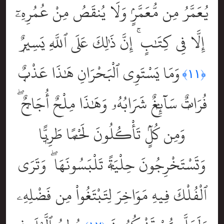
يُعَمَّرُ مِن مُّعَمَّرٍۢ وَلَا يُنقَصُ مِنْ عُمُرِهِۦٓ
إِلَّا فِى كِتَٰبٍ ۚ إِنَّ ذَٰلِكَ عَلَى ٱللَّهِ يَسِيرٌۭ
وَمَا يَسْتَوِى ٱلْبَحْرَانِ هَٰذَا عَذْبٌۭ
﴿١١﴾
فُرَاتٌۭ سَآئِغٌۭ شَرَابُهُۥ وَهَٰذَا مِلْحٌ أُجَاجٌۭ ۖ
وَمِن كُلٍّۢ تَأْكُلُونَ لَحْمًۭا طَرِيًّۭا
وَتَسْتَخْرِجُونَ حِلْيَةًۭ تَلْبَسُونَهَا ۖ وَتَرَى
ٱلْفُلْكَ فِيهِ مَوَاخِرَ لِتَبْتَغُواْ مِن فَضْلِهِۦ