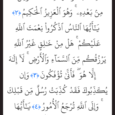
مِنۢ بَعْدِهِۦ ۚ وَهُوَ ٱلْعَزِيزُ ٱلْحَكِيمُ
﴿٢﴾
يَٰٓأَيُّهَا ٱلنَّاسُ ٱذْكُرُواْ نِعْمَتَ ٱللَّهِ
عَلَيْكُمْ ۚ هَلْ مِنْ خَٰلِقٍ غَيْرُ ٱللَّهِ
يَرْزُقُكُم مِّنَ ٱلسَّمَآءِ وَٱلْأَرْضِ ۚ لَآ إِلَٰهَ
إِلَّا هُوَ ۖ فَأَنَّىٰ تُؤْفَكُونَ
وَإِن
﴿٣﴾
يُكَذِّبُوكَ فَقَدْ كُذِّبَتْ رُسُلٌۭ مِّن قَبْلِكَ
ۚ وَإِلَى ٱللَّهِ تُرْجَعُ ٱلْأُمُورُ
يَٰٓأَيُّهَا
﴿٤﴾