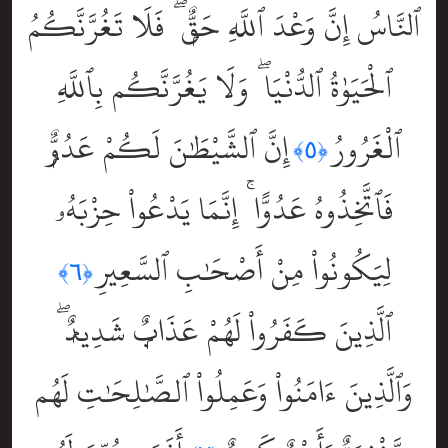
ٱلنَّاسُ إِنَّ وَعْدَ ٱللَّهِ حَقٌّۭ ۖ فَلَا تَغُرَّنَّكُمُ
ٱلْحَيَوٰةُ ٱلدُّنْيَا ۖ وَلَا يَغُرَّنَّكُم بِٱللَّهِ
ٱلْغَرُورُ
إِنَّ ٱلشَّيْطَٰنَ لَكُمْ عَدُوٌّۭ
﴿٥﴾
فَٱتَّخِذُوهُ عَدُوًّا ۚ إِنَّمَا يَدْعُواْ حِزْبَهُۥ
لِيَكُونُواْ مِنْ أَصْحَٰبِ ٱلسَّعِيرِ
﴿٦﴾
ٱلَّذِينَ كَفَرُواْ لَهُمْ عَذَابٌۭ شَدِيدٌۭ ۖ
وَٱلَّذِينَ ءَامَنُواْ وَعَمِلُواْ ٱلصَّٰلِحَٰتِ لَهُم