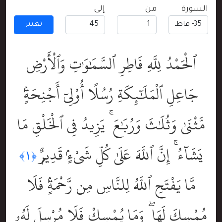
السورة
من
إلى
تغيير
ٱلْحَمْدُ لِلَّهِ فَاطِرِ ٱلسَّمَٰوَٰتِ وَٱلْأَرْضِ
جَاعِلِ ٱلْمَلَٰٓئِكَةِ رُسُلًا أُوْلِىٓ أَجْنِحَةٍۢ
مَّثْنَىٰ وَثُلَٰثَ وَرُبَٰعَ ۚ يَزِيدُ فِى ٱلْخَلْقِ مَا
يَشَآءُ ۚ إِنَّ ٱللَّهَ عَلَىٰ كُلِّ شَىْءٍۢ قَدِيرٌۭ
﴿١﴾
مَّا يَفْتَحِ ٱللَّهُ لِلنَّاسِ مِن رَّحْمَةٍۢ فَلَا
مُمْسِكَ لَهَا ۖ وَمَا يُمْسِكْ فَلَا مُرْسِلَ لَهُۥ