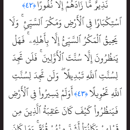
نَذِيرٌۭ مَّا زَادَهُمْ إِلَّا نُفُورًا
﴿٤٢﴾
ٱسْتِكْبَارًۭا فِى ٱلْأَرْضِ وَمَكْرَ ٱلسَّيِّئِ ۚ وَلَا
يَحِيقُ ٱلْمَكْرُ ٱلسَّيِّئُ إِلَّا بِأَهْلِهِۦ ۚ فَهَلْ
يَنظُرُونَ إِلَّا سُنَّتَ ٱلْأَوَّلِينَ ۚ فَلَن تَجِدَ
لِسُنَّتِ ٱللَّهِ تَبْدِيلًۭا ۖ وَلَن تَجِدَ لِسُنَّتِ
ٱللَّهِ تَحْوِيلًا
أَوَلَمْ يَسِيرُواْ فِى ٱلْأَرْضِ
﴿٤٣﴾
فَيَنظُرُواْ كَيْفَ كَانَ عَٰقِبَةُ ٱلَّذِينَ مِن
قَبْلِهِمْ وَكَانُوٓاْ أَشَدَّ مِنْهُمْ قُوَّةًۭ ۚ وَمَا كَانَ