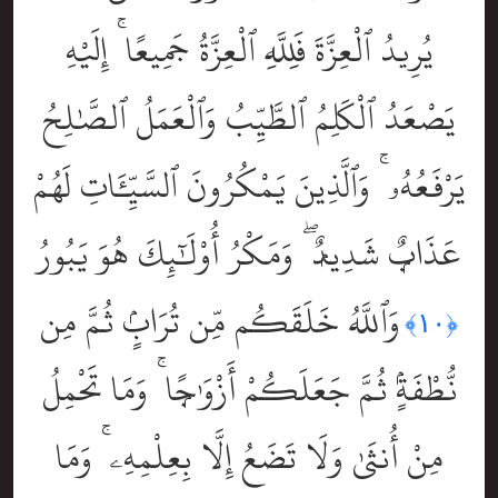
يُرِيدُ ٱلْعِزَّةَ فَلِلَّهِ ٱلْعِزَّةُ جَمِيعًا ۚ إِلَيْهِ
يَصْعَدُ ٱلْكَلِمُ ٱلطَّيِّبُ وَٱلْعَمَلُ ٱلصَّٰلِحُ
يَرْفَعُهُۥ ۚ وَٱلَّذِينَ يَمْكُرُونَ ٱلسَّيِّـَٔاتِ لَهُمْ
عَذَابٌۭ شَدِيدٌۭ ۖ وَمَكْرُ أُوْلَٰٓئِكَ هُوَ يَبُورُ
وَٱللَّهُ خَلَقَكُم مِّن تُرَابٍۢ ثُمَّ مِن
﴿١٠﴾
نُّطْفَةٍۢ ثُمَّ جَعَلَكُمْ أَزْوَٰجًۭا ۚ وَمَا تَحْمِلُ
مِنْ أُنثَىٰ وَلَا تَضَعُ إِلَّا بِعِلْمِهِۦ ۚ وَمَا