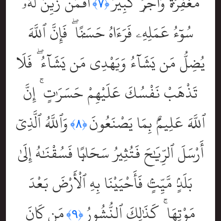
مَّغْفِرَةٌۭ وَأَجْرٌۭ كَبِيرٌ
أَفَمَن زُيِّنَ لَهُۥ
﴿٧﴾
سُوٓءُ عَمَلِهِۦ فَرَءَاهُ حَسَنًۭا ۖ فَإِنَّ ٱللَّهَ
يُضِلُّ مَن يَشَآءُ وَيَهْدِى مَن يَشَآءُ ۖ فَلَا
تَذْهَبْ نَفْسُكَ عَلَيْهِمْ حَسَرَٰتٍ ۚ إِنَّ
ٱللَّهَ عَلِيمٌۢ بِمَا يَصْنَعُونَ
وَٱللَّهُ ٱلَّذِىٓ
﴿٨﴾
أَرْسَلَ ٱلرِّيَٰحَ فَتُثِيرُ سَحَابًۭا فَسُقْنَٰهُ إِلَىٰ
بَلَدٍۢ مَّيِّتٍۢ فَأَحْيَيْنَا بِهِ ٱلْأَرْضَ بَعْدَ
مَوْتِهَا ۚ كَذَٰلِكَ ٱلنُّشُورُ
مَن كَانَ
﴿٩﴾