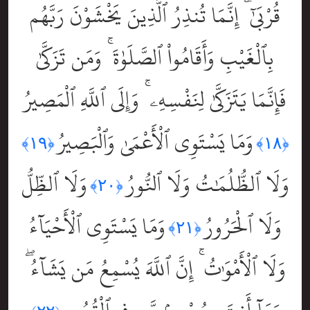
قُرْبَىٰٓ ۗ إِنَّمَا تُنذِرُ ٱلَّذِينَ يَخْشَوْنَ رَبَّهُم
بِٱلْغَيْبِ وَأَقَامُواْ ٱلصَّلَوٰةَ ۚ وَمَن تَزَكَّىٰ
فَإِنَّمَا يَتَزَكَّىٰ لِنَفْسِهِۦ ۚ وَإِلَى ٱللَّهِ ٱلْمَصِيرُ
وَمَا يَسْتَوِى ٱلْأَعْمَىٰ وَٱلْبَصِيرُ
﴿١٩﴾
﴿١٨﴾
وَلَا ٱلظُّلُمَٰتُ وَلَا ٱلنُّورُ
وَلَا ٱلظِّلُّ
﴿٢٠﴾
وَلَا ٱلْحَرُورُ
وَمَا يَسْتَوِى ٱلْأَحْيَآءُ
﴿٢١﴾
وَلَا ٱلْأَمْوَٰتُ ۚ إِنَّ ٱللَّهَ يُسْمِعُ مَن يَشَآءُ ۖ