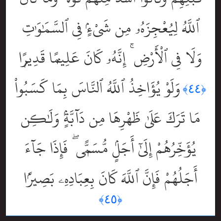
ٱللَّهُ لِيُعْجِزَهُۥ مِن شَىْءٍۢ فِى ٱلسَّمَٰوَٰتِ
وَلَا فِى ٱلْأَرْضِ ۚ إِنَّهُۥ كَانَ عَلِيمًۭا قَدِيرًۭا
وَلَوْ يُؤَاخِذُ ٱللَّهُ ٱلنَّاسَ بِمَا كَسَبُواْ
﴿٤٤﴾
مَا تَرَكَ عَلَىٰ ظَهْرِهَا مِن دَآبَّةٍۢ وَلَٰكِن
يُؤَخِّرُهُمْ إِلَىٰٓ أَجَلٍۢ مُّسَمًّۭى ۖ فَإِذَا جَآءَ
أَجَلُهُمْ فَإِنَّ ٱللَّهَ كَانَ بِعِبَادِهِۦ بَصِيرًۢا
﴿٤٥﴾