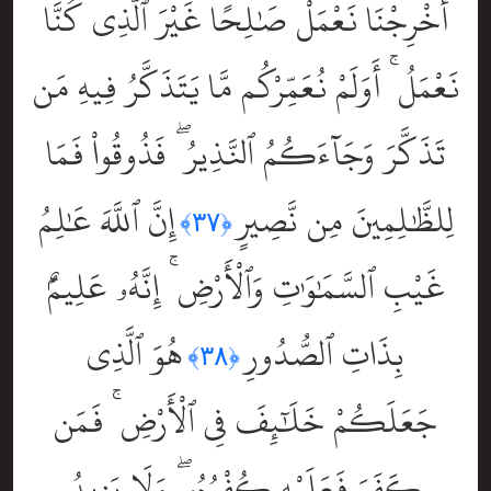
أَخْرِجْنَا نَعْمَلْ صَٰلِحًا غَيْرَ ٱلَّذِى كُنَّا
نَعْمَلُ ۚ أَوَلَمْ نُعَمِّرْكُم مَّا يَتَذَكَّرُ فِيهِ مَن
تَذَكَّرَ وَجَآءَكُمُ ٱلنَّذِيرُ ۖ فَذُوقُواْ فَمَا
لِلظَّٰلِمِينَ مِن نَّصِيرٍ
إِنَّ ٱللَّهَ عَٰلِمُ
﴿٣٧﴾
غَيْبِ ٱلسَّمَٰوَٰتِ وَٱلْأَرْضِ ۚ إِنَّهُۥ عَلِيمٌۢ
بِذَاتِ ٱلصُّدُورِ
هُوَ ٱلَّذِى
﴿٣٨﴾
جَعَلَكُمْ خَلَٰٓئِفَ فِى ٱلْأَرْضِ ۚ فَمَن
كَفَرَ فَعَلَيْهِ كُفْرُهُۥ ۖ وَلَا يَزِيدُ