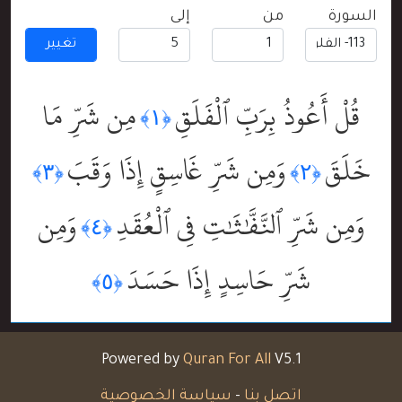
السورة
من
إلى
تغيير
قُلْ أَعُوذُ بِرَبِّ ٱلْفَلَقِ
مِن شَرِّ مَا
﴿١﴾
خَلَقَ
وَمِن شَرِّ غَاسِقٍ إِذَا وَقَبَ
﴿٣﴾
﴿٢﴾
وَمِن شَرِّ ٱلنَّفَّٰثَٰتِ فِى ٱلْعُقَدِ
وَمِن
﴿٤﴾
شَرِّ حَاسِدٍ إِذَا حَسَدَ
﴿٥﴾
Powered by
Quran For All
V5.1
اتصل بنا
-
سياسة الخصوصية